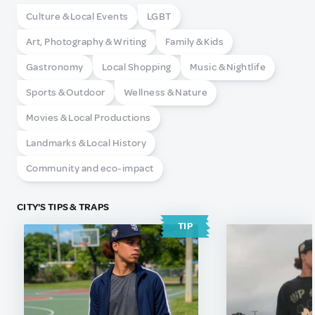
Culture & Local Events
LGBT
Art, Photography & Writing
Family & Kids
Gastronomy
Local Shopping
Music & Nightlife
Sports & Outdoor
Wellness & Nature
Movies & Local Productions
Landmarks & Local History
Community and eco-impact
CITY'S TIPS & TRAPS
TIP