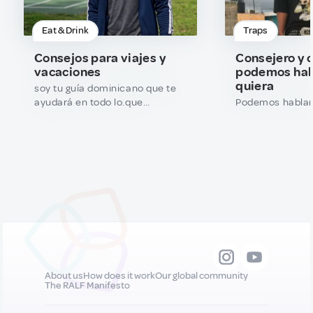
Eat & Drink
Traps
Consejos para viajes y
Consejero y 
vacaciones
podemos habl
quiera
soy tu guía dominicano que te
ayudará en todo lo.que
Podemos hablar 
necesitas saber para que tu
viaje sea el mejor
About us
How does it work
Our global community
The RALF Manifesto