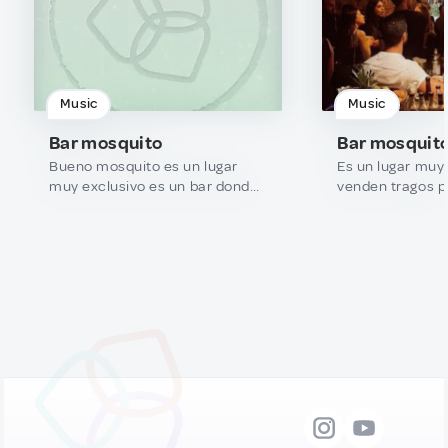
Music
Music
Bar mosquito
Bar mosquit
Bueno mosquito es un lugar
Es un lugar muy
muy exclusivo es un bar donde
venden tragos p
van personas de clase donde
los mejores exp
para entrar tiene que andar
lugar fino donde 
bien vestido cero pantalón
bien vestido ce
corto es un ambiente muy
corto si vas en 
afable muy bonito donde
camisa te vería
venden tragos exquisitos
más curro es un
preparados por los mejores
agradable donde
profesionales y un ambiente
contigo el ambi
muy chulo muy Cool
Cool