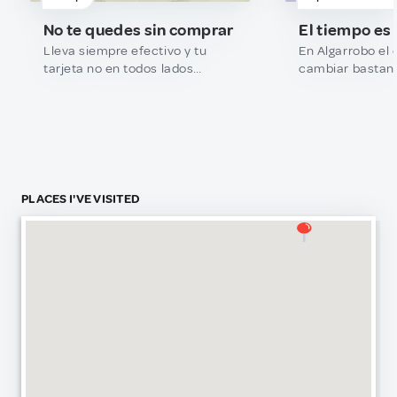
No te quedes sin comprar
El tiempo es 
Lleva siempre efectivo y tu
En Algarrobo el
tarjeta no en todos lados
cambiar bastant
reciben lo mismo.
día. Puede hacer
mediodía, pero e
la temperatura y
Te recomiendo v
capas: algo livia
una chaqueta o 
más tarde.
PLACES I'VE VISITED