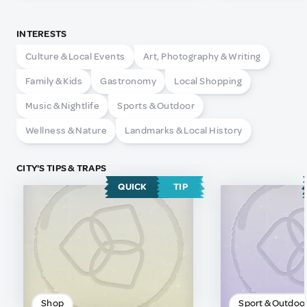
INTERESTS
Culture & Local Events
Art, Photography & Writing
Family & Kids
Gastronomy
Local Shopping
Music & Nightlife
Sports & Outdoor
Wellness & Nature
Landmarks & Local History
CITY'S TIPS & TRAPS
QUICK
TIP
Shop
Sport & Outdoo