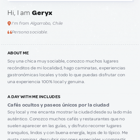
Hi, I am
Geryx
I'm from Algarrobo, Chile
Persona sociable.
ABOUT ME
Soy una chica muy sociable, conozco muchos lugares
recónditos de mi localidad, hago caminatas, experiencias
gastronómicas locales y todo lo que puedas disfrutar con
una experiencia 100% local y genuina.
A DAY WITH ME INCLUDES
Cafés ocultos y paseos únicos por la ciudad
Soy local y me encanta mostrar la ciudad desde su lado más
auténtico. Conozco muchos cafés y restaurantes que no
suelen aparecer en las guías, y disfruto recorrer lugares
tranquilos, lindos y con buena energía, lejos de lo típico. Me
gusta caminar, descubrir rincones especiales y compartir