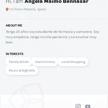
Hi, I am
Angela Maimo Bennasar
I'm from Felanitx, Spain
ABOUT ME
Tengo 23 años soy estudiante de farmacia y camarera. Soy
muy empàtica, tengo mucha paciencis y se ecuchar muy
bien.
INTERESTS
Family & Kids
Gastronomy
Local Shopping
Music & Nightlife