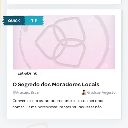
mornas, um sol na mais perfeita temperatura, algumas
barracas de palha, de um jeito bem rústico, e um
restaurante em um barco, com deliciosos peixes, petiscos
QUICK
TIP
e bebidas.
Eat & Drink
O Segredo dos Moradores Locais
Aracaju, Brazil
Gledson Augusto
Converse com os moradores antes de escolher onde
comer. Os melhores restaurantes muitas vezes não
aparecem nas listas mais famosas. Pergunte a um
comerciante local ou ao motorista de aplicativo onde eles
costumam almoçar. Você terá uma experiência mais