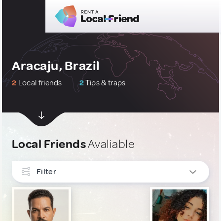
Aracaju, Brazil
2
Local friends
2
Tips & traps
Local Friends
Avaliable
Filter
INTERESTS
Culture & Local Events
1