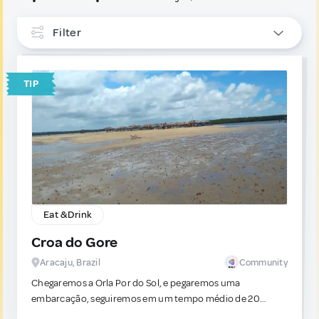
Filter
INTERESTS
TIP
Eat & Drink
2
TYPE
Tip
2
Trap
0
Eat & Drink
Croa do Gore
Aracaju, Brazil
Community
Chegaremos a Orla Por do Sol, e pegaremos uma
embarcação, seguiremos em um tempo médio de 20
minutos a ilha. Lugar incrível, Belo manguezal, rio de águas