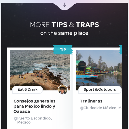
MORE
TIPS
&
TRAPS
on the same place
TIP
T
Eat & Drink
Sport & Outdoors
Consejos generales
Trajineras
para Mexico lindo y
Ciudad de México, Mexi
Oaxaca
Puerto Escondido,
Mexico