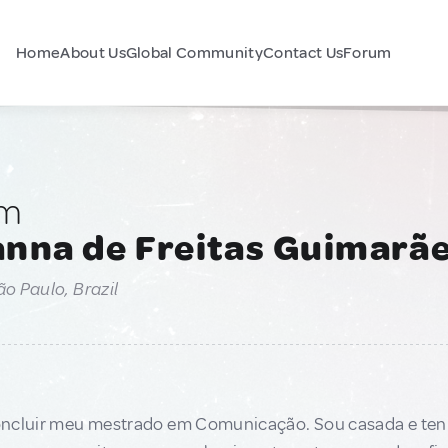
Home
About Us
Global Community
Contact Us
Forum
am
anna de Freitas Guimarã
ão Paulo, Brazil
ncluir meu mestrado em Comunicação. Sou casada e tenh