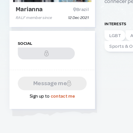
conhecer pe
Marianna
Brazil
RALF member since
12 Dec 2021
INTERESTS
LGBT
A
SOCIAL
Sports & 
Message me
Sign up to
contact me