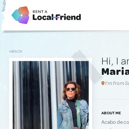
BACK
Hi, I 
Mari
I'm from S
ABOUT ME
Acabo de co