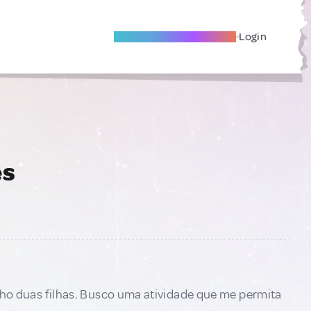
Become A Local Friend
Login
es
o duas filhas. Busco uma atividade que me permita