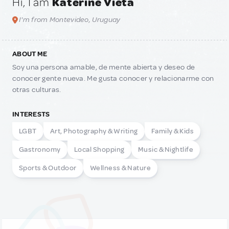
Hi, I am
Katerine Vieta
I'm from Montevideo, Uruguay
ABOUT ME
Soy una persona amable, de mente abierta y deseo de
conocer gente nueva. Me gusta conocer y relacionarme con
otras culturas.
INTERESTS
LGBT
Art, Photography & Writing
Family & Kids
Gastronomy
Local Shopping
Music & Nightlife
Sports & Outdoor
Wellness & Nature