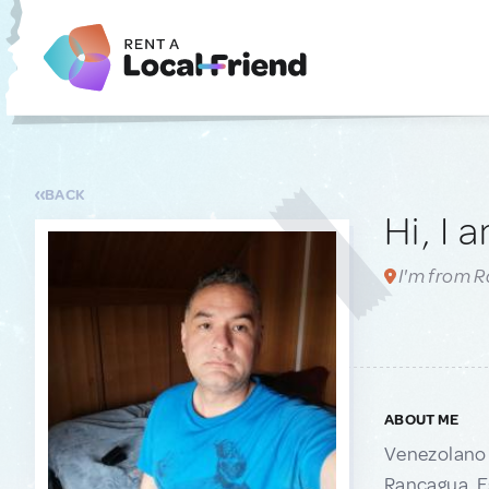
BACK
Hi, I 
I'm from R
ABOUT ME
Venezolano v
Rancagua. Es