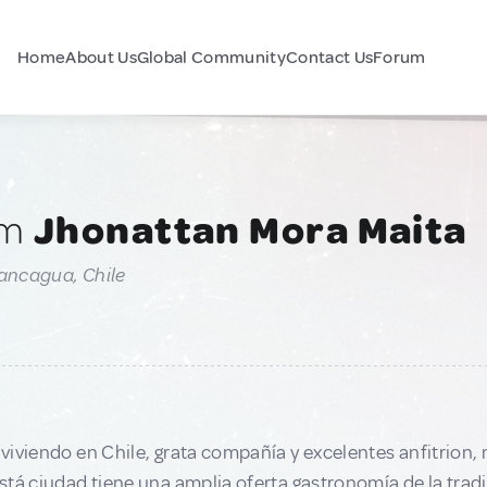
Home
About Us
Global Community
Contact Us
Forum
am
Jhonattan Mora Maita
ancagua, Chile
iviendo en Chile, grata compañía y excelentes anfitrion, 
tá ciudad tiene una amplia oferta gastronomía de la tradi