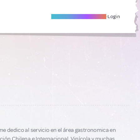
Become A Local Friend
Login
me dedico al servicio en el área gastronomica en
ción Chilena e Internacional, Vinícola y muchas