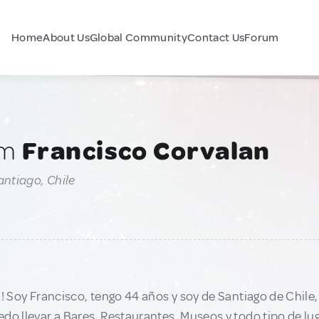
Home
About Us
Global Community
Contact Us
Forum
am
Francisco Corvalan
antiago, Chile
!! Soy Francisco, tengo 44 años y soy de Santiago de Chil
do llevar a Bares, Restaurantes, Museos y todo tipo de lug