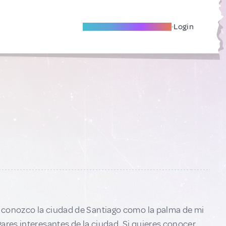
Become A Local Friend
Login
e, conozco la ciudad de Santiago como la palma de mi
ares interesantes de la ciudad. Si quieres conocer