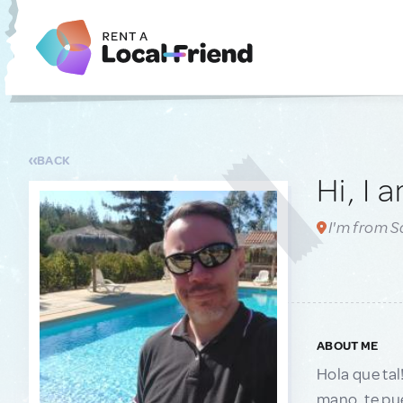
BACK
Hi, I 
I'm from S
ABOUT ME
Hola que tal
mano, te pue