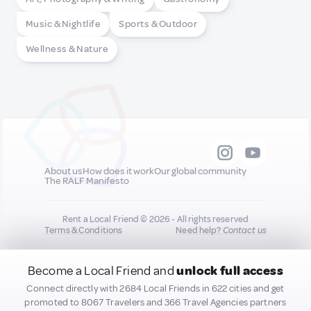
Music & Nightlife
Sports & Outdoor
Wellness & Nature
About us
How does it work
Our global community
The RALF Manifesto
Rent a Local Friend © 2026 - All rights reserved
Terms & Conditions
Need help?
Contact us
Become a Local Friend and
unlock full access
All new quality content you add to your profile may
be shared on our socials to help promote you :)
Connect directly with 2684 Local Friends in 622 cities and get
promoted to 8067 Travelers and 366 Travel Agencies partners